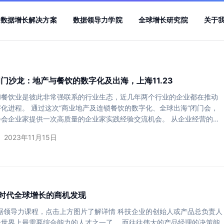
数据增长解决方案
数据领导力学院
全球增长研究院
关于
K闭门沙龙：地产与餐饮的数字化及出海，上海11.23
和餐饮业是彼此非常强联系的行业生态，近几年两个行业的企业都在推动
化进程。 通过这次“商业地产及连锁餐饮的数字化、全球出海”闭门会，
参会企业家提供一次高质量的企业家实践经验交流机会。 从企业经营的角
商业地产的核心是资产管理和商户赋能，餐饮业的核心是品牌资产和产品
2023年11月15日
是从资本角度来看，都需要对投资人负责，要建立科学的经营决策体系，
基于技术和品牌双线驱动的本国到海外增长的战略体系。 这个过程如何避
字化增长和全球出海有没有捷径？到底该从哪里开始？ …
时代全球增长的商机发现
数据领导力课程，点击上方图片了解详情 科技企业的创始人或产品总负责人
个世界上最需要综合能力的人才之一了。 而往往伟大的产品经理的决策能