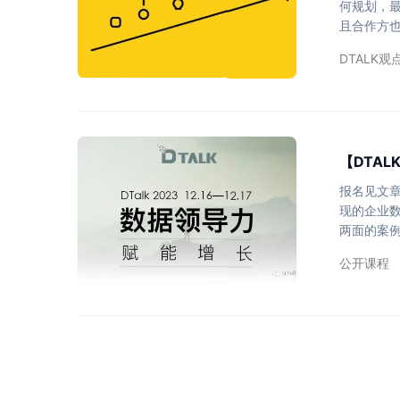
何规划，最
且合作方
样。 我
DTALK观
字化其实
是否在”道
数字化属于
【DTA
报名见文章
现的企业
两面的案例
动决策管理
公开课程
加深对企
力赋能的
不确定性的