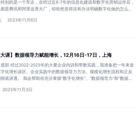
特别的是一个车企，在经过近6-7年的信息化建设和数字化营销运作后，
也都是腾讯和阿里这类大厂，却依然觉得没有办法明确数字化做的怎么
在多年前就提出过数据驱动的道术器三者关系，把这个关系迁移到企业的数
点
2023年11月6日
依然成立。 作为企业的一把手，在纠结上哪些系统，决定和谁合作之前，
“的层面上，有过深入的思考？ 老话说，凡事预则立，不预则废，企业的
牵一发而动全身，必须要有详细的推演。 下面，我先…
LK大课】数据领导力赋能增长，12月16日-17日，上海
底部 经过2022-2023年的大量企业内训和带教实践，我准备把一年来发
数字化增长误区、企业实践中的数据领导力方法、规模化增长流程和正反
彻底讲透。 我会帮助你充分掌握“数字化增长”、“数据领导力”和“数据驱
（DDDM）”理论框架，开阔对数字化赋能下企业经营决策方法的眼界，
2023年11月3日
业数字化战略价值的理解。通过各行业成功和失败的案例，理解数据领导
数字化增长战略制定、组织形态设计和科学管理流程，确保在竞争激烈和
市场环境下，实现可持续的增长。 谁适…