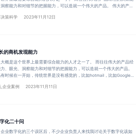
、洞察能力和对细节的把握能力，可以造就一个伟大的产品。 伟大的产品
开始，传统世界是没有感觉的，比如hotmail，比如Google，比如
与决策科学
2023年11月12日
l。 这些产品背后的团队的决策能力有一样是传统企业无法实践的，就是数据
导致了对商业世界的洞察理解完全不同。 比如在Netflix组织架构中，首
责制体现得淋漓尽至： …
长的商机发现能力
人大概是这个世界上最需要综合能力的人才之一了。 而往往伟大的产品经
能力、眼光、洞察能力和对细节的把握能力，可以造就一个伟大的产品。
有时候在一开始，传统世界是没有感觉的，比如hotmail，比如Google，
pal。 这些产品背后的团队的决策能力有一样是传统企业无法实践的，就是
点
,
企业案例
2023年11月11日
富维度导致了对商业世界的洞察理解完全不同。 我最近帮助蔚来团队发布
产品团队人员需求，发现了一些明显的刚性要求： 要能根据用户体验、数
市场反馈，制定产品改进方案，提…
数字化二十问
了企业数字化的三个误区后，不少企业负责人来找我讨论关于数字化该如