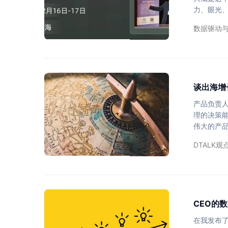
力、眼光
有时候在一
数据驱动
Paypa
的丰富维度
席产品官负
谈出海增
产品负责
理的决策
伟大的产品
比如Pay
DTALK观
数据的丰
了他们的
据分析和
CEO的
在我发布