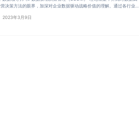
经营决策方法的眼界，加深对企业数据驱动战略价值的理解。通过各行业
败的案例，理解数据赋能的战略制定、组织形态设计和科学管理流程，确
2023年3月9日
烈和不确定性的市场环境下，实现可持续的增长。 谁适合听这门课： 数
的企业创始人、CXO和业务增长高管 无论是面向中国大陆的消费市场还
市场。 课程核心价值 通过这次学习，学…