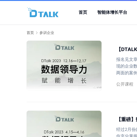
首页
智能体增长平台
首页
参训企业
【DTA
报名见文章
现的企业
两面的案例
动决策管理
公开课程
加深对企
力赋能的
不确定性的
【重磅】
经过2月份
你充分掌握