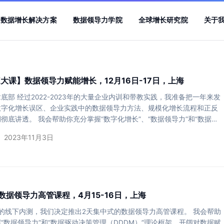
数据增长解决方案
数据领导力学院
全球增长研究院
关于
LK大课】数据领导力赋能增长，12月16日-17日，上海
底部 经过2022-2023年的大量企业内训和带教实践，我准备把一年来发
数字化增长误区、企业实践中的数据领导力方法、规模化增长流程和正反
彻底讲透。 我会帮助你充分掌握“数字化增长”、“数据领导力”和“数据驱
（DDDM）”理论框架，开阔对数字化赋能下企业经营决策方法的眼界，
2023年11月3日
业数字化战略价值的理解。通过各行业成功和失败的案例，理解数据领导
数字化增长战略制定、组织形态设计和科学管理流程，确保在竞争激烈和
市场环境下，实现可持续的增长。 谁适…
数据领导力高管课程，4月15-16日，上海
的线下内测，我们决定推出2天集中式的数据领导力高管课程。 我会帮助
“数据领导力”和“数据驱动决策管理（DDDM）”理论框架，开阔对数据赋