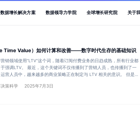
数据增长解决方案
数据领导力学院
全球增长研究院
关于
ife Time Value）如何计算和改善——数字时代生存的基础知识
营销领域使用“LTV”这个词，随着订阅付费业务的日趋成熟，所有行业都
于强调LTV。 最近，这个关键词不仅传播到了营销人员，也传播到了一
运营人员中，越来越多的商业策略正在制定与 LTV 相关的意识。 但是，
算和利用这个 LTV 的人可能并不多。 这一次，让我们再次了解 LTV 的
与决策科学
2025年7月3日
并思考如何将其应用到自己的业务中。 什么是 LTV（生命周期价值）？
ife Time Value”的缩写，翻译为“客户生命周期价值”。简而言之，它是“客户