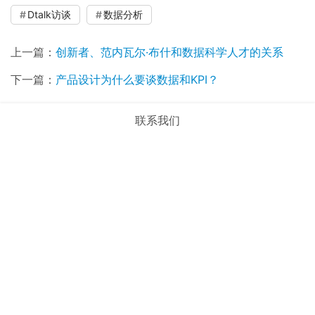
Dtalk访谈
数据分析
上一篇：
创新者、范内瓦尔·布什和数据科学人才的关系
下一篇：
产品设计为什么要谈数据和KPI？
联系我们
相关观点
下一个时代的创业：Go Big or Go Home
互联网职能拆分下的进化之路
用户画像为什么是互联网烧钱的良药？
AB测试与企业管理的矛盾
A/B测试最佳实践及问答