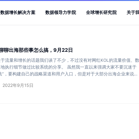
数据增长解决方案
数据领导力学院
全球增长研究院
关于
聊聊出海那些事怎么搞，9月22日
关于流量和增长的话题我们谈了不少，不过没有对网红KOL的流量价值、
落地执行细节做过比较系统的分享。 虽然我一直以来强调大家不要沉迷于
法”，要构建自己的战略渠道和用户入口，但是对于大部分出海企业来说，
KOL营销的做法希望有个全面的认识。 所以，我就邀请了IZEA的中国市
2022年9月15日
嵩和我一起和大家聊聊出海网红营销的一些做法，以及独立站/APP增长
。 Dtalk出海直播：聊聊出海那些事怎么搞 直播时间： 2022年9月22日
0:30 &#…