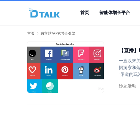
首页
智能体增长平台
首页
独立站/APP增长引擎
【直播】
一直以来
据洞察和
“渠道的玩
还是对网红
沙龙活动
场负责人高
引擎的设计
（周四），1