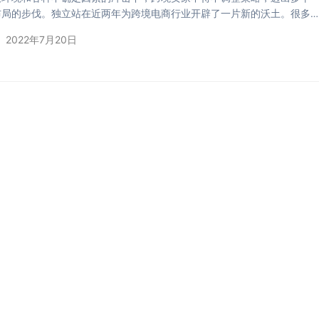
布局的步伐。独立站在近两年为跨境电商行业开辟了一片新的沃土。很多
入赛道。卖家们花费大量资金在Google ADS、Facebook等平台投放广
2022年7月20日
站注入流量，但却发现转化效果不佳，ROI无法跑正。新用户逛完即走，
乏力，最终业务增长陷入困局。 为解决这类问题，DTalk与亚马逊云
举办2022年首次线上沙龙“…