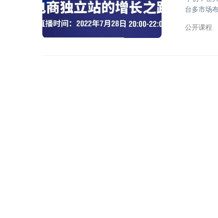
台多市场
卖家跟风涌
公开课程
告，给独立
老用户复购
AWS联袂