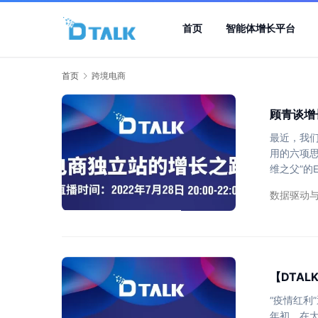
首页
智能体增长平台
首页
跨境电商
顾青谈增
最近，我
用的六项思
维之父”的E
迎，许多
数据驱动
这个方法曾
ABM平安
工 英国失
【DTA
“疫情红利
年初，在