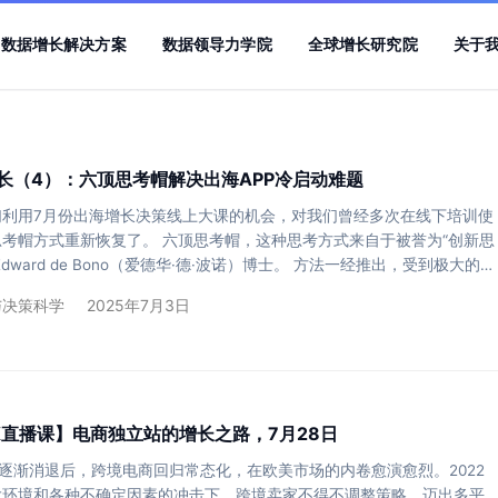
数据增长解决方案
数据领导力学院
全球增长研究院
关于
长（4）：六顶思考帽解决出海APP冷启动难题
们利用7月份出海增长决策线上大课的机会，对我们曾经多次在线下培训使
考帽方式重新恢复了。 六顶思考帽，这种思考方式来自于被誉为“创新思
dward de Bono（爱德华·德·波诺）博士。 方法一经推出，受到极大的欢
世界五百强公司，鼓励员工运用这种方法来思考，并取得了不俗的效果。
与决策科学
2025年7月3日
经帮助： 挪威的Statoil公司节省了1000万美元 欧洲最大的牛肉生产公司
度过了收入下降80%的艰难时光 波音公司成功避免了一次大规模的员工罢
业的年轻…
LK直播课】电商独立站的增长之路，7月28日
”逐渐消退后，跨境电商回归常态化，在欧美市场的内卷愈演愈烈。2022
大环境和各种不确定因素的冲击下，跨境卖家不得不调整策略，迈出多平