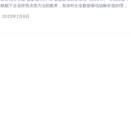
据赋能下企业经营决策方法的眼界，加深对企业数据驱动战略价值的理
各行业成功和失败的案例，理解数据赋能的战略制定、组织形态设计和科
2023年2月9日
程，确保在竞争激烈和不确定性的市场环境下，实现可持续的增长。 谁适
： 数字化进程中的企业创始人、CXO和业务增长高管 无论是面向中国大
场还是全球消费市场。 通过这次学习，…