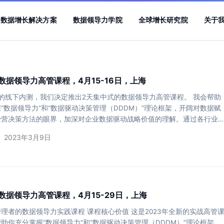
数据增长解决方案
数据领导力学院
全球增长研究院
关于
数据领导力高管课程，4月15-16日，上海
的线下内测，我们决定推出2天集中式的数据领导力高管课程。 我会帮助
“数据领导力”和“数据驱动决策管理（DDDM）”理论框架，开阔对数据赋
经营决策方法的眼界，加深对企业数据驱动战略价值的理解。通过各行业
败的案例，理解数据赋能的战略制定、组织形态设计和科学管理流程，确
2023年3月9日
烈和不确定性的市场环境下，实现可持续的增长。 谁适合听这门课： 数
的企业创始人、CXO和业务增长高管 无论是面向中国大陆的消费市场还
市场。 课程核心价值 通过这次学习，学…
数据领导力高管课程，4月15-29日，上海
理者的数据领导力实践课程 课程核心价值 这是2023年全新的实战高管
助你充分掌握“数据领导力”和“数据驱动决策管理（DDDM）”理论框架，