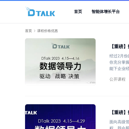
首页
智能体增长平台
首页
课程价格优惠
【重磅】
经过2月份
你充分掌握
能下企业
成功和失
公开课程
保在竞争激
字化进程中
是全球消费
【重磅】
面向高级管
程，我会帮