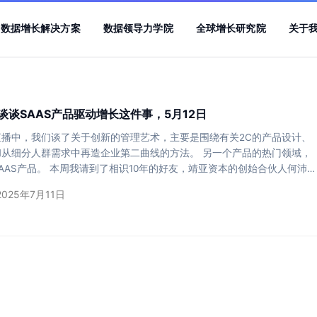
数据增长解决方案
数据领导力学院
全球增长研究院
关于
谈谈SAAS产品驱动增长这件事，5月12日
直播中，我们谈了关于创新的管理艺术，主要是围绕有关2C的产品设计、
和从细分人群需求中再造企业第二曲线的方法。 另一个产品的热门领域，
AAS产品。 本周我请到了相识10年的好友，靖亚资本的创始合伙人何沛老
刚入选融资中国的2021年中国股权投资行业最佳青年投资人。 作为投资
2025年7月11日
过多个产品，能从横向总结一些规律，洞察一些趋势，给saas类产品做
些思路。可以说他有独到的眼光来判断一个saas类产品是否具备产品驱
力。 何沛老师在2…