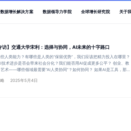
数据增长解决方案
数据领导力学院
全球增长研究院
关于
lk专访】交通大学宋利：选择与协同，AI未来的十字路口
哪些人类能力？有哪些是人类的“保留优势”，我们应该把精力投入在哪里？
AI技术进步是否会带来社会分化？我们能否用AI促成更多公平？ 创业、教
艺术——哪些领域最需要“AI人类协同”？如何协同？ 如果AI是工具，那我
的定义是否也要重塑？ 为了探究这些话题，DTALK创始人顾青老师和上海
战略
2025年5月4日
教授、博士生导师、图像通信与网络工程研究所副所长宋利教授做了一次
话。 宋利教授也会在5月10日DTALK联合举办的AI沙龙中参与“选择与协
来的十字路口“…