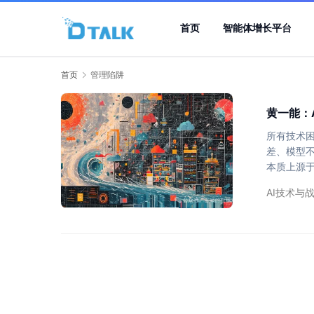
首页
智能体增长平台
首页
管理陷阱
黄一能：
所有技术困
差、模型
本质上源
脉就点燃熔
AI技术与
坍塌。 一
项目却需
务需求”绝