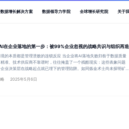
数据增长解决方案
数据领导力学院
全球增长研究院
关于
AI在企业落地的第一步：被99%企业忽视的战略共识与组织再造
境的本质都是管理溃败的连锁反应 当企业将AI落地失败归咎于数据质量
不精准、技术供应商不靠谱时，往往掩盖了一个残酷现实：这些表象问题
于企业决策层在战略起点就已埋下的管理陷阱。如同炼金术士尚未探明矿
炉，当代企业AI实践的溃败，90%始于第一步的战略共识断裂与组织架构
战略
2025年5月6日
、战略幻觉：业务需求拆解沦为管理层“皇帝的新装” 不少业务部门主导AI
求模糊，本质是企业管理层从未建立真正的战略对齐机制。真正的“明确业
非简单填写需求清单，而是需要完成三个管…